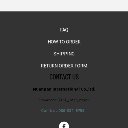
FAQ
HOW TO ORDER
SHIPPING
RETURN ORDER FORM
CONTACT US
Nuanpan International Co.,ltd.
Showroom: G313, JJ Mall, Jatujak
Call Us : 086-331-9755,