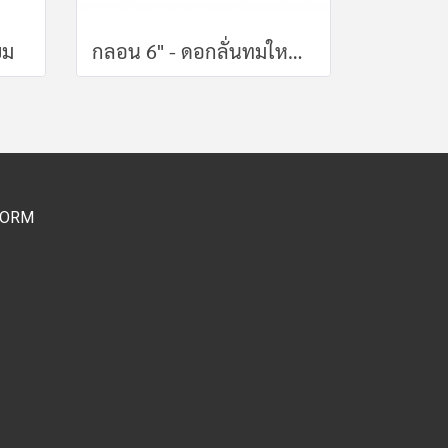
ยม
กลอน 6" - ดอกลั่นทมใหญ่กลีบซ้อน
FORM